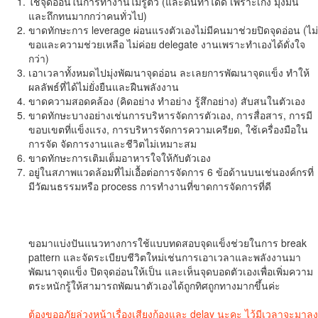
ใช้จุดอ่อนในการทำงานไม่รู้ตัว (และดันทำได้ดี เพราะเก่ง มุ่งมั่น
และถึกทนมากกว่าคนทั่วไป)
ขาดทักษะการ leverage ผ่อนแรงตัวเองไม่มีคนมาช่วยปิดจุดอ่อน (ไม่
ขอและความช่วยเหลือ ไม่ค่อย delegate งานเพราะทำเองได้ดั่งใจ
กว่า)
เอาเวลาทั้งหมดไปมุ่งพัฒนาจุดอ่อน ละเลยการพัฒนาจุดแข็ง ทำให้
ผลลัพธ์ที่ได้ไม่ยั่งยืนและฝืนพลังงาน
ขาดความสอดคล้อง (คิดอย่าง ทำอย่าง รู้สึกอย่าง) สับสนในตัวเอง
ขาดทักษะบางอย่างเช่นการบริหารจัดการตัวเอง, การสื่อสาร, การมี
ขอบเขตที่แข็งแรง, การบริหารจัดการความเครียด, ใช้เครื่องมือใน
การจัด จัดการงานและชีวิตไม่เหมาะสม
ขาดทักษะการเติมเต็มอาหารใจให้กับตัวเอง
อยู่ในสภาพแวดล้อมที่ไม่เอื้อต่อการจัดการ 6 ข้อด้านบนเช่นองค์กรที่
มีวัฒนธรรมหรือ process การทำงานที่ขาดการจัดการที่ดี
ขอมาแบ่งปันแนวทางการใช้แบบทดสอบจุดแข็งช่วยในการ break
pattern และจัดระเบียบชีวิตใหม่เช่นการเอาเวลาและพลังงานมา
พัฒนาจุดแข็ง ปิดจุดอ่อนให้เป็น และเห็นจุดบอดตัวเองเพื่อเพิ่มความ
ตระหนักรู้ให้สามารถพัฒนาตัวเองได้ถูกทิศถูกทางมากขึ้นค่ะ
ต้องขออภัยล่วงหน้าเรื่องเสียงก้องและ delay นะคะ ไว้มีเวลาจะมาลง