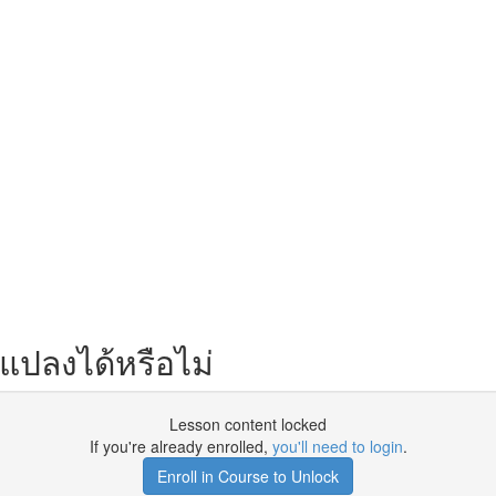
แปลงได้หรือไม่
Lesson content locked
If you're already enrolled,
you'll need to login
.
Enroll in Course to Unlock