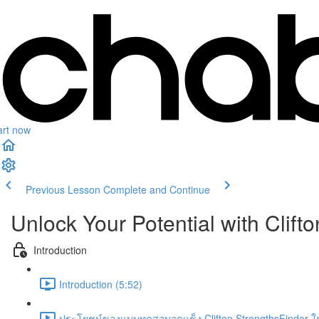
art now
Previous Lesson
Complete and Continue
Unlock Your Potential with Clift
Introduction
Introduction (5:52)
ประโยชน์ของแบบทดสอบจุดแข็ง Clifton StrengthsFinder ใ